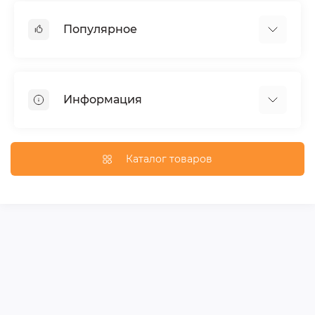
Популярное
Тюнинг по автомобилю
Пороги для автомобилей
Информация
Багажники на крышу
Фаркопы
Доставка по Москве
Доставка по Санкт-Петербургу
Каталог товаров
Доставка по России
Политика конфиденциальности
Гарантия и возврат
Карта сайта
Связаться с нами