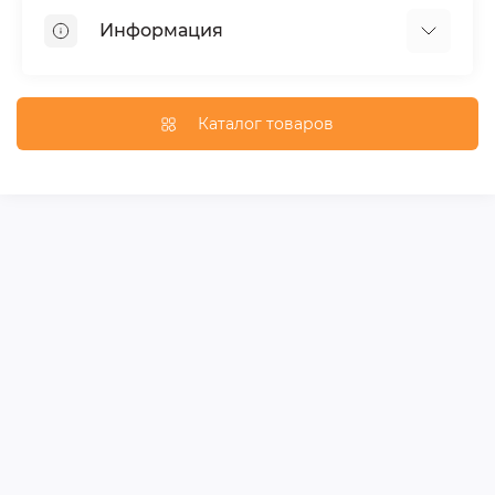
Пороги для автомобилей
Информация
Багажники на крышу
Фаркопы
Доставка по Москве
Доставка по Санкт-Петербургу
Каталог товаров
Доставка по России
Политика конфиденциальности
Гарантия и возврат
Карта сайта
Связаться с нами