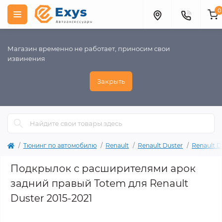
0
Магазин временно не работает, приносим свои
извинения
Закрыть
Тюнинг по автомобилю
Renault
Renault Duster
Renault D
Подкрылок с расширителями арок
задний правый Totem для Renault
Duster 2015-2021