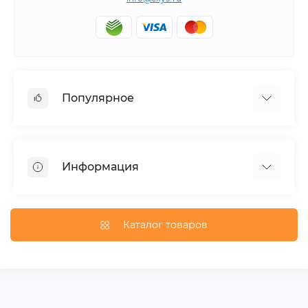
Популярное
Тюнинг по автомобилю
Пороги для автомобилей
Информация
Багажники на крышу
Фаркопы
Доставка по Москве
Доставка по Санкт-Петербургу
Каталог товаров
Доставка по России
Политика конфиденциальности
Гарантия и возврат
Карта сайта