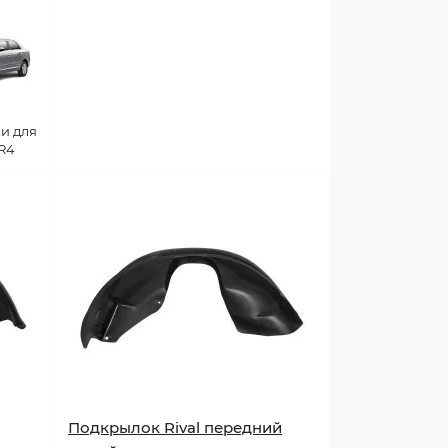
и для
R4
Подкрылок Rival передний