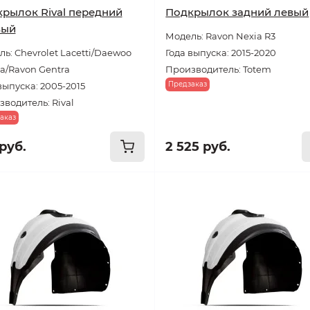
рылок Rival передний
Подкрылок задний левый
вый
Модель: Ravon Nexia R3
ь: Chevrolet Lacetti/Daewoo
Года выпуска: 2015-2020
a/Ravon Gentra
Производитель: Totem
Предзаказ
выпуска: 2005-2015
водитель: Rival
аказ
руб.
2 525 руб.