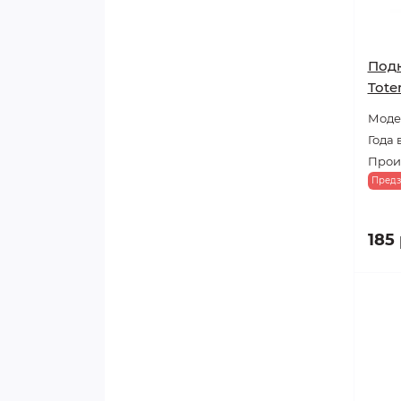
Под
Tote
Модел
Года 
Прои
Предз
185 