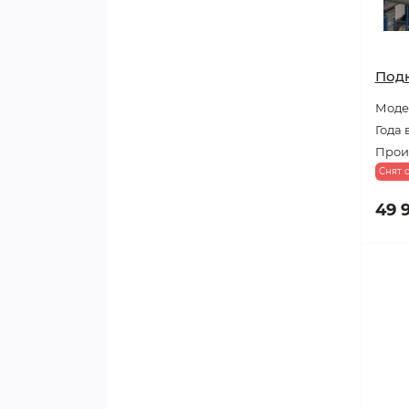
Под
Модел
Года 
Прои
Снят 
49 