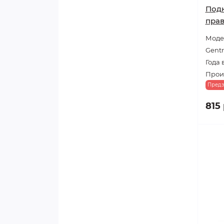
Подк
пра
Модел
Gentr
Года 
Произ
Предз
815 