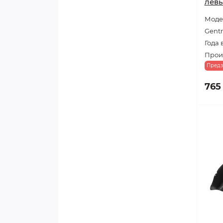
лев
Модел
Gentr
Года 
Произ
Предз
765