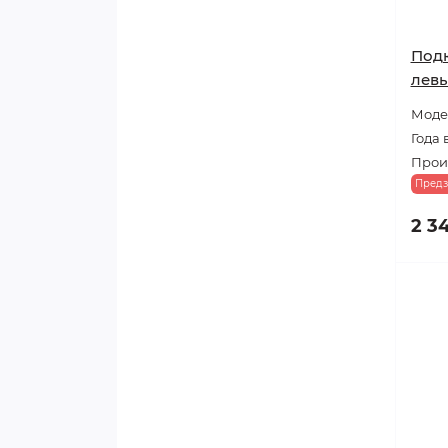
Подк
лев
Модел
Года 
Прои
Предз
2 3