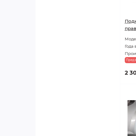
Подк
пра
Модел
Года 
Прои
Предз
2 3