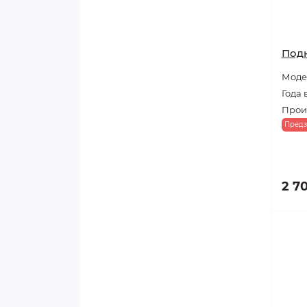
Под
Модел
Года 
Прои
Предз
2 7