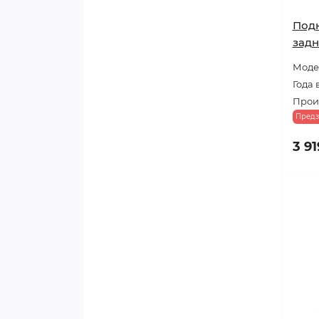
Под
задн
Модел
Года 
Прои
Предз
3 91