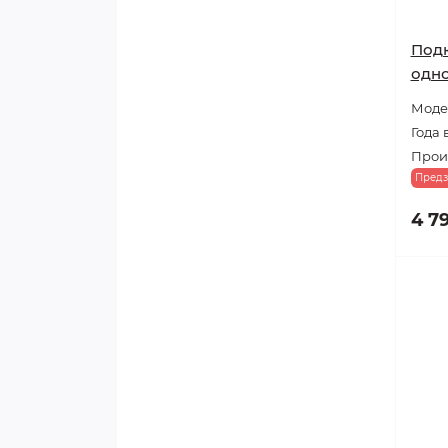
Подк
одн
Модел
Года 
Прои
Предз
4 7