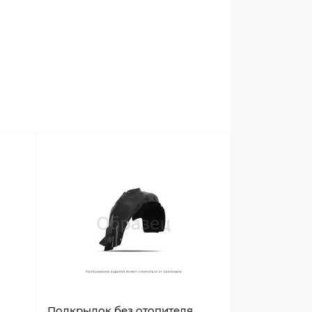
я
Подкрылок без отопителя