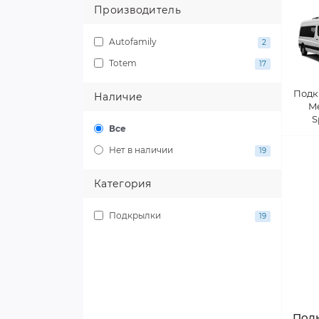
Производитель
Autofamily
2
Totem
17
Подк
Наличие
M
S
Все
Нет в наличии
19
Категория
Подкрылки
19
Подк