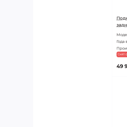
Под
задн
Модел
Года 
Прои
Снят 
49 