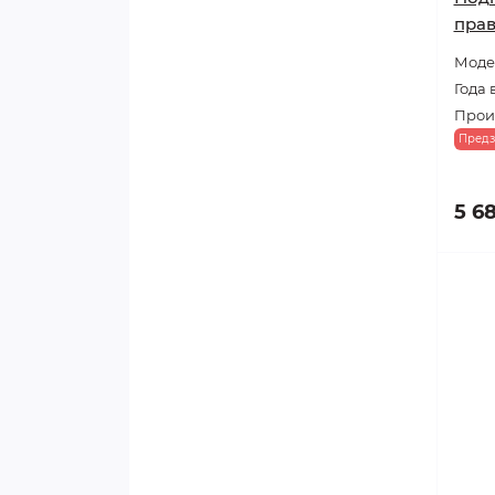
пра
Модел
Года 
Прои
Предз
5 6