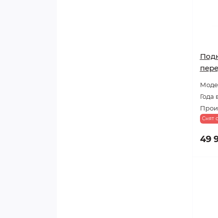
Под
пер
Модел
Года 
Прои
Снят 
49 