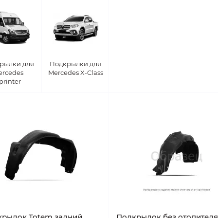
рылки для
Подкрылки для
ercedes
Mercedes X-Class
printer
рылок Totem задний
Подкрылок без отопител