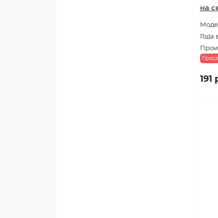
на с
Модел
Года 
Прои
Предз
191 