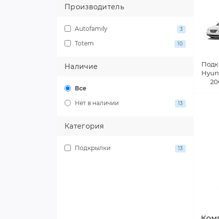
Производитель
Autofamily
3
Totem
10
Подк
Наличие
Hyun
20
Все
Нет в наличии
13
Категория
Подкрылки
13
Комп