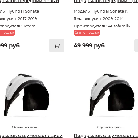
крылок передний левый
Подкрылок передний пр
ь: Hyundai Sonata
Модель: Hyundai Sonata NF
выпуска: 2017-2019
Года выпуска: 2009-2014
зводитель: Totem
Производитель: Autofamily
с продаж
Снят с продаж
999 руб.
49 999 руб.
крылок с шумоизоляцией
Подкрылок с шумоизоля