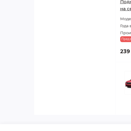
Под
на с
Модел
Года 
Прои
Предз
239