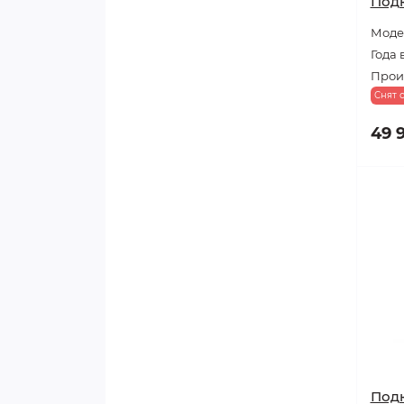
Под
Модел
Года 
Прои
Снят 
49 
Под