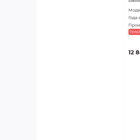
Модел
Года 
Прои
Предз
12 8