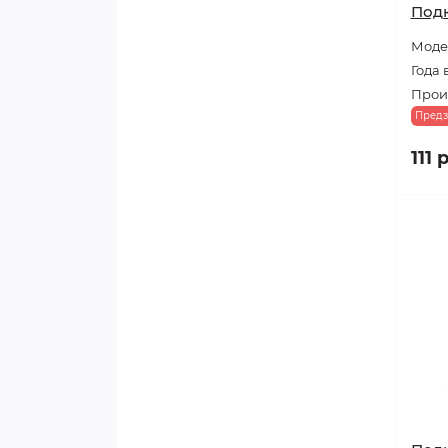
Под
Модел
Года 
Прои
Предз
111 