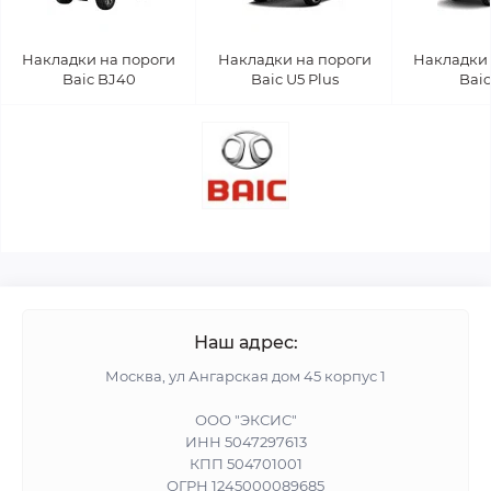
Накладки на пороги
Накладки на пороги
Накладки 
Baic BJ40
Baic U5 Plus
Baic
Наш адрес:
Москва, ул Ангарская дом 45 корпус 1
ООО "ЭКСИС"
ИНН 5047297613
КПП 504701001
ОГРН 1245000089685