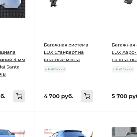
Багажная система
Багажная 
нциала
LUX Стандарт на
LUX Аэро-
иний 4 мм
штатные места
на штатны
ai Santa
в наличии
в наличии
018
б.
4 700 руб.
5 700 ру