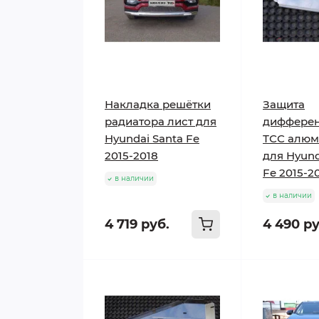
Накладка решётки
Защита
радиатора лист для
диффере
Hyundai Santa Fe
ТСС алюм
2015-2018
для Hyund
Fe 2015-2
в наличии
в наличии
4 719 руб.
4 490 ру