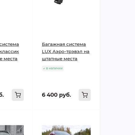
система
Багажная система
классик
LUX Аэро-трэвэл на
е места
штатные места
в наличии
б.
6 400 руб.