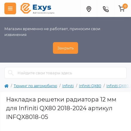
0
Магазин временно не работает, приносим свои
извинения
Закрыть
Тюнинг по автомобилю
Infiniti
Infiniti QX80
Infiniti QX80
Накладка решетки радиатора 12 мм
для Infiniti QX80 2018-2024 артикул
INFQX8018-05