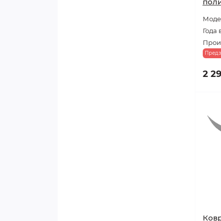
поли
Модел
Года 
Прои
Предз
2 2
Ковр