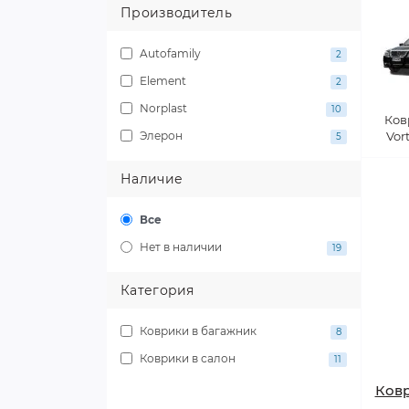
Производитель
Autofamily
2
Element
2
Norplast
10
Ков
Элерон
Vor
5
Наличие
Все
Нет в наличии
19
Категория
Коврики в багажник
8
Коврики в салон
11
Ковр