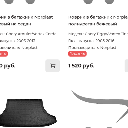
ик в багажник Norplast
Коврик в багажник Norpla
вый на седан
полиуретан бежевый
ь: Chery Amulet/Vortex Corda
Модель: Chery Tiggo/Vortex Tin
выпуска: 2003-2013
Года выпуска: 2005-2016
водитель: Norplast
Производитель: Norplast
аказ
Предзаказ
0 руб.
1 520 руб.