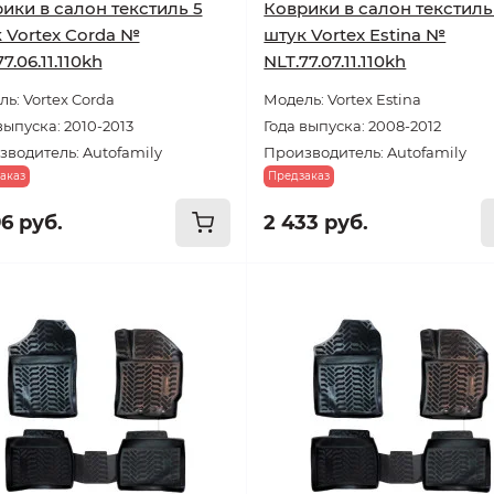
ики в салон текстиль 5
Коврики в салон текстиль
 Vortex Corda №
штук Vortex Estina №
7.06.11.110kh
NLT.77.07.11.110kh
ь: Vortex Corda
Модель: Vortex Estina
выпуска: 2010-2013
Года выпуска: 2008-2012
водитель: Autofamily
Производитель: Autofamily
аказ
Предзаказ
96 руб.
2 433 руб.