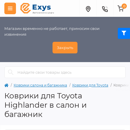
0
Магазин временно не работает, приносим свои
извинения
Закрыть
Коврики салона и багажника
Коврики для Toyota
Коврики 
Коврики для Toyota
Highlander в салон и
багажник