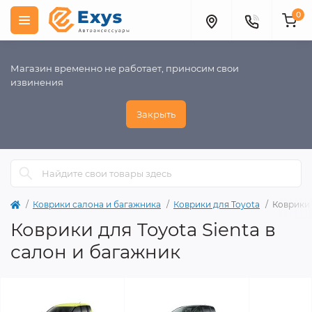
0
Магазин временно не работает, приносим свои
извинения
Закрыть
Коврики салона и багажника
Коврики для Toyota
Коврики 
Коврики для Toyota Sienta в
салон и багажник