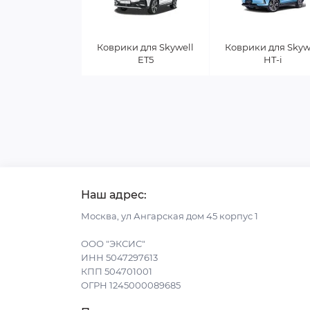
Коврики для Skywell
Коврики для Skyw
ET5
HT-i
Наш адрес:
Москва, ул Ангарская дом 45 корпус 1
ООО "ЭКСИС"
ИНН 5047297613
КПП 504701001
ОГРН 1245000089685