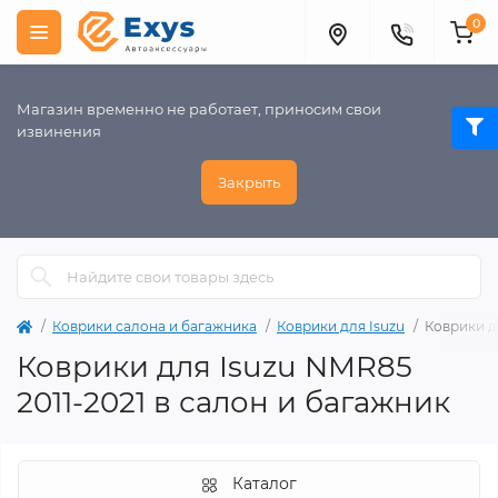
0
Магазин временно не работает, приносим свои
извинения
Закрыть
Коврики салона и багажника
Коврики для Isuzu
Коврики д
Коврики для Isuzu NMR85
2011-2021 в салон и багажник
Каталог