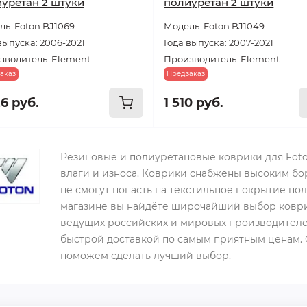
уретан 2 штуки
полиуретан 2 штуки
ь: Foton BJ1069
Модель: Foton BJ1049
выпуска: 2006-2021
Года выпуска: 2007-2021
зводитель: Element
Производитель: Element
аказ
Предзаказ
26 руб.
1 510 руб.
Резиновые и полиуретановые коврики для Foto
влаги и износа. Коврики снабжены высоким бор
не смогут попасть на текстильное покрытие по
магазине вы найдёте широчайший выбор коврик
ведущих российских и мировых производителей
быстрой доставкой по самым приятным ценам. 
поможем сделать лучший выбор.