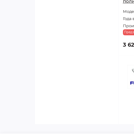
поли
Модел
Года 
Прои
Предз
3 6