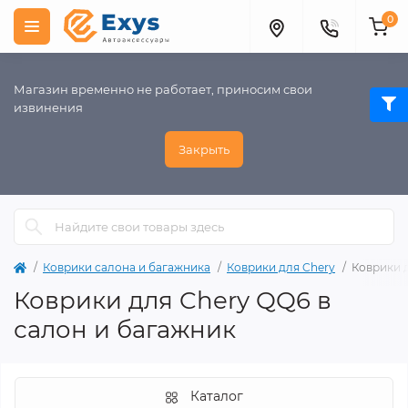
0
Магазин временно не работает, приносим свои
извинения
Закрыть
Коврики салона и багажника
Коврики для Chery
Коврики 
Коврики для Chery QQ6 в
салон и багажник
Каталог