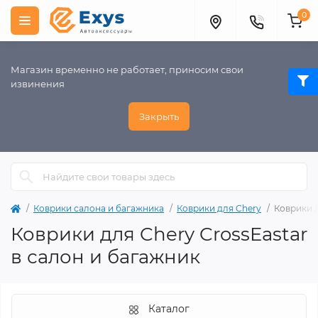
0
Магазин временно не работает, приносим свои
извинения
Закрыть
Коврики салона и багажника
Коврики для Chery
Коврики д
Коврики для Chery CrossEastar
в салон и багажник
Каталог