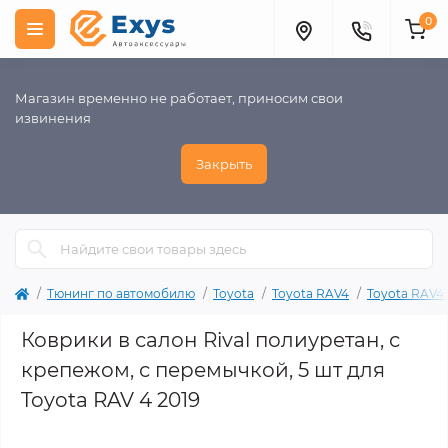
0
Магазин временно не работает, приносим свои
извинения
Закрыть
Тюнинг по автомобилю
Toyota
Toyota RAV4
Toyota RAV4 
Коврики в салон Rival полиуретан, с
крепежом, с перемычкой, 5 шт для
Toyota RAV 4 2019