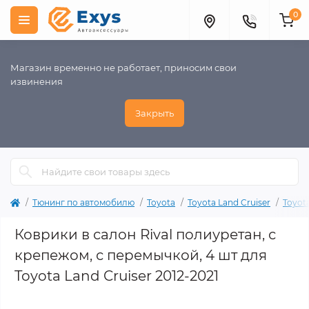
0
Магазин временно не работает, приносим свои
извинения
Закрыть
Тюнинг по автомобилю
Toyota
Toyota Land Cruiser
Toyota
Коврики в салон Rival полиуретан, с
крепежом, с перемычкой, 4 шт для
Toyota Land Cruiser 2012-2021