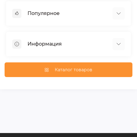
Популярное
Тюнинг по автомобилю
Пороги для автомобилей
Информация
Багажники на крышу
Фаркопы
Доставка по Москве
Доставка по Санкт-Петербургу
Каталог товаров
Доставка по России
Политика конфиденциальности
Гарантия и возврат
Карта сайта
Связаться с нами