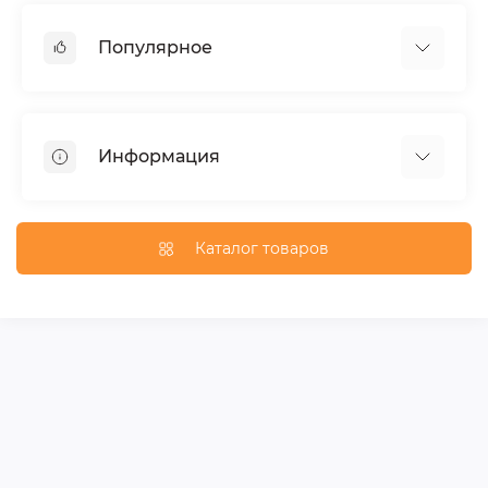
Популярное
Тюнинг по автомобилю
Пороги для автомобилей
Информация
Багажники на крышу
Фаркопы
Доставка по Москве
Доставка по Санкт-Петербургу
Каталог товаров
Доставка по России
Политика конфиденциальности
Гарантия и возврат
Карта сайта
Связаться с нами