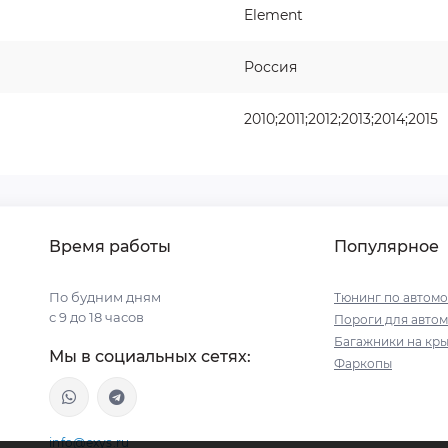
Element
Россия
2010;2011;2012;2013;2014;2015
Время работы
Популярное
По будним дням
Тюнинг по автом
с 9 до 18 часов
Пороги для авто
Багажники на кр
Мы в социальных сетях:
Фаркопы
info@exys.ru