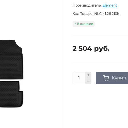
Производитель:
Element
Код Товара:
NLC.41.26.210k
В наличии
2 504 руб.
Купить