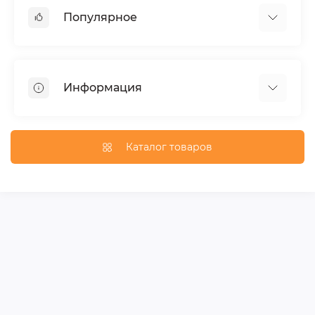
Популярное
Тюнинг по автомобилю
Пороги для автомобилей
Информация
Багажники на крышу
Фаркопы
Доставка по Москве
Доставка по Санкт-Петербургу
Каталог товаров
Доставка по России
Политика конфиденциальности
Гарантия и возврат
Карта сайта
Связаться с нами