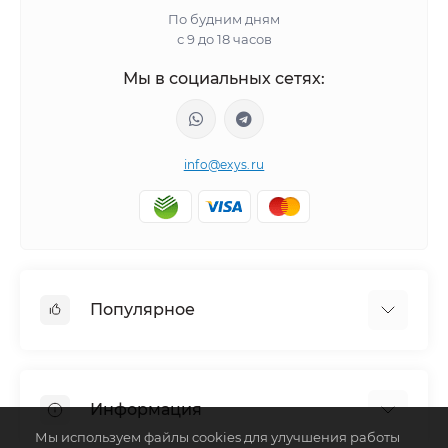
По будним дням
с 9 до 18 часов
Мы в социальных сетях:
info@exys.ru
Популярное
Тюнинг по автомобилю
Пороги для автомобилей
Информация
Багажники на крышу
Мы используем файлы cookies для улучшения работы