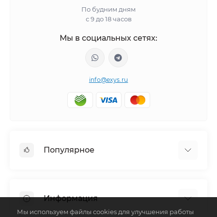
По будним дням
с 9 до 18 часов
Мы в социальных сетях:
info@exys.ru
Популярное
Тюнинг по автомобилю
Пороги для автомобилей
Информация
Багажники на крышу
Мы используем файлы cookies для улучшения работы