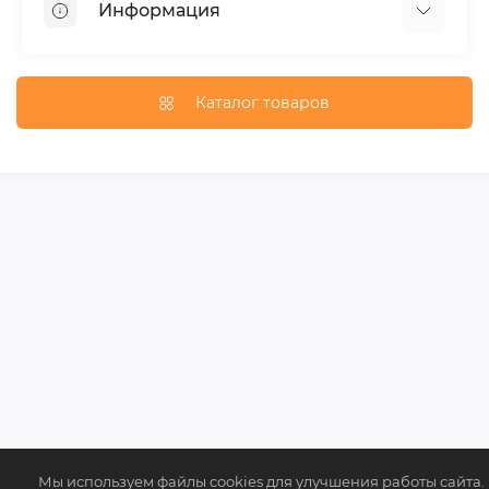
Информация
Багажники на крышу
Фаркопы
Доставка по Москве
Доставка по Санкт-Петербургу
Каталог товаров
Доставка по России
Политика конфиденциальности
Гарантия и возврат
Карта сайта
Связаться с нами
Мы используем файлы cookies для улучшения работы сайта.