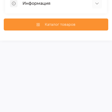
Информация
Багажники на крышу
Фаркопы
Доставка по Москве
Доставка по Санкт-Петербургу
Каталог товаров
Доставка по России
Политика конфиденциальности
Гарантия и возврат
Карта сайта
Связаться с нами