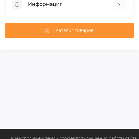
Информация
Багажники на крышу
Фаркопы
Доставка по Москве
Доставка по Санкт-Петербургу
Каталог товаров
Доставка по России
Политика конфиденциальности
Гарантия и возврат
Карта сайта
Связаться с нами
Мы используем файлы cookies для улучшения работы сайта.