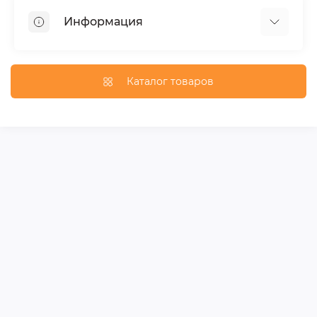
Пороги для автомобилей
Информация
Багажники на крышу
Фаркопы
Доставка по Москве
Доставка по Санкт-Петербургу
Каталог товаров
Доставка по России
Политика конфиденциальности
Гарантия и возврат
Карта сайта
Связаться с нами