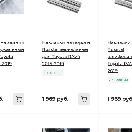
 на задний
Накладки на пороги
Накладки 
еркальный
Russtal зеркальные
Russtal
Toyota
для Toyota RAV4
шлифован
-2019
2015-2019
Toyota RAV
2019
в наличии
в наличии
б.
1 969 руб.
1 969 руб