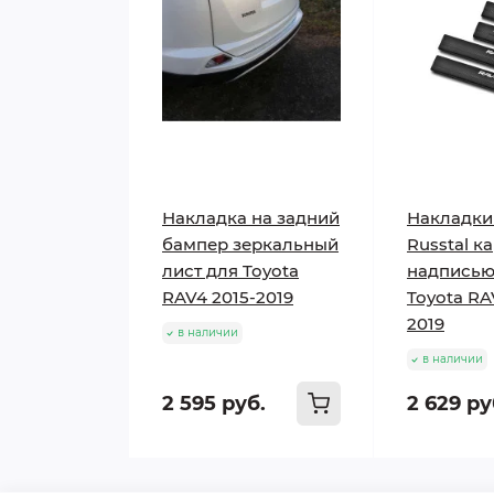
Накладка на задний
Накладки
бампер зеркальный
Russtal к
лист для Toyota
надписью
RAV4 2015-2019
Toyota RA
2019
в наличии
в наличии
2 595 руб.
2 629 ру