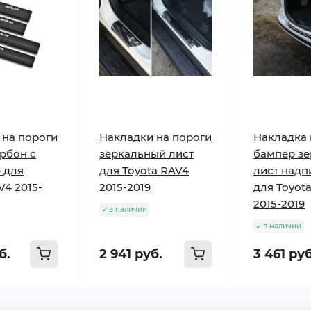
 на пороги
Накладки на пороги
Накладка 
арбон с
зеркальный лист
бампер з
 для
для Toyota RAV4
лист надп
V4 2015-
2015-2019
для Toyot
2015-2019
в наличии
в наличии
б.
2 941 руб.
3 461 руб