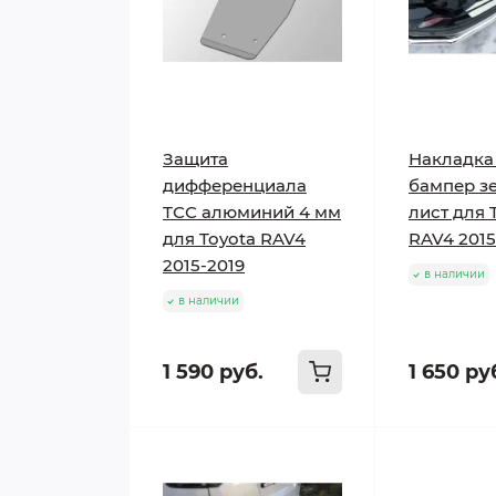
Защита
Накладка
дифференциала
бампер з
ТСС алюминий 4 мм
лист для 
для Toyota RAV4
RAV4 2015
2015-2019
в наличии
в наличии
1 590 руб.
1 650 ру