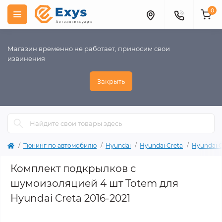
0
Магазин временно не работает, приносим свои
извинения
Закрыть
Тюнинг по автомобилю
Hyundai
Hyundai Creta
Hyundai C
Комплект подкрылков с
шумоизоляцией 4 шт Totem для
Hyundai Creta 2016-2021