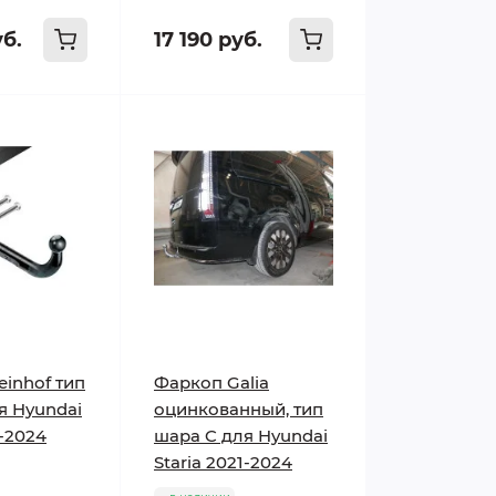
уб.
17 190 руб.
einhof тип
Фаркоп Galia
я Hyundai
оцинкованный, тип
1-2024
шара C для Hyundai
Staria 2021-2024