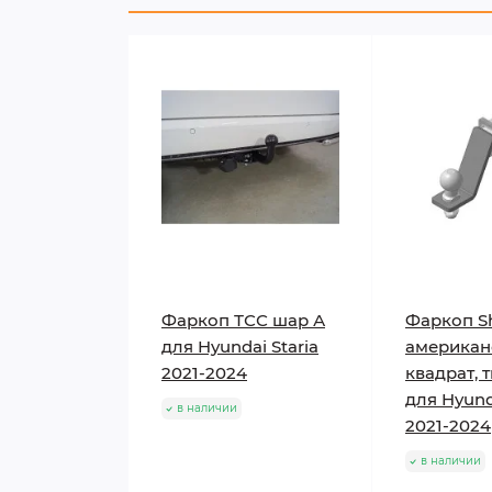
Фаркоп ТСС шар А
Фаркоп Sh
для Hyundai Staria
американ
2021-2024
квадрат, 
для Hyund
в наличии
2021-2024
в наличии