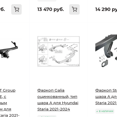
уб.
13 470 руб.
14 290 р
T Group
Фаркоп Galia
Фаркоп St
E, с
оцинкованный, тип
шара A дл
вым
шара A для Hyundai
Staria 202
м для
Staria 2021-2024
в наличии
aria 2021-