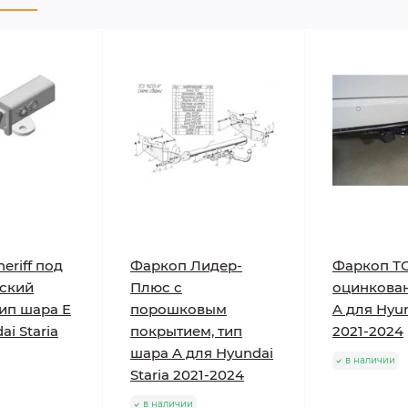
eriff под
Фаркоп Лидер-
Фаркоп Т
ский
Плюс с
оцинкова
тип шара E
порошковым
A для Hyun
ai Staria
покрытием, тип
2021-2024
шара A для Hyundai
в наличии
Staria 2021-2024
в наличии