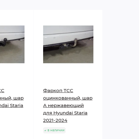
СС
Фаркоп ТСС
нный, шар
оцинкованный, шар
dai Staria
А нержавеющий
для Hyundai Staria
2021-2024
в наличии