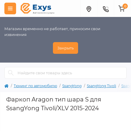
0
Магазин временно не работает, приносим свои
извинения
Закрыть
Тюнинг по автомобилю
SsangYong
SsangYong Tivoli
Ssang
Фаркоп Aragon тип шара S для
SsangYong Tivoli/XLV 2015-2024