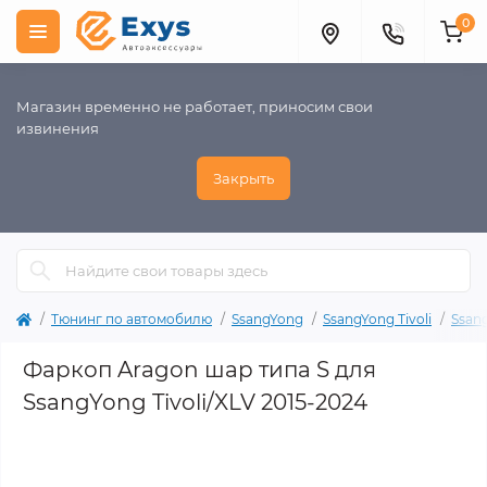
0
Магазин временно не работает, приносим свои
извинения
Закрыть
Тюнинг по автомобилю
SsangYong
SsangYong Tivoli
Ssang
Фаркоп Aragon шар типа S для
SsangYong Tivoli/XLV 2015-2024