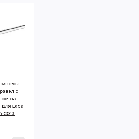
система
трэвэл с
0 мм на
 для Lada
4-2013