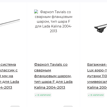
 система
Фаркоп Tavials со
Багажная 
классик с
сварным
Lux аэро-
0 мм на
фланцовым шаром,
дугами 11
л для Lada
тип шара F для Lada
универсал
04-2013
Kalina 2004-2013
Kalina 200
в наличии
в наличии