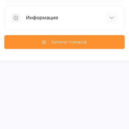
Тюнинг по автомобилю
Пороги для автомобилей
Информация
Багажники на крышу
Фаркопы
Доставка по Москве
Доставка по Санкт-Петербургу
Каталог товаров
Доставка по России
Политика конфиденциальности
Гарантия и возврат
Карта сайта
Связаться с нами