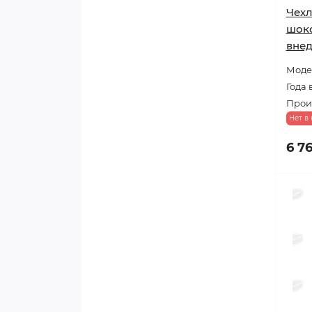
Чехл
шоко
вне
Модел
Года 
Прои
Нет в
6 7