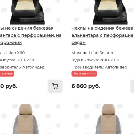
ы на сидения бежевая
Чехлы на сидения бежева
антара с перфорацией, на
алькантара с перфорацией
дорожник
седан
ь: Lifan X60
Модель: Lifan Solano
выпуска: 2011-2018
Года выпуска: 2010-2016
зводитель: Автолидер
Производитель: Автолидер
 наличии
Нет в наличии
60 руб.
6 860 руб.