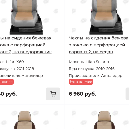
ы на сидения бежевая
Чехлы на сидения бежева
ожа с перфорацией
экокожа с перфорацией
ант 2, на внедорожник
вариант 2, на седан
ь: Lifan X60
Модель: Lifan Solano
выпуска: 2011-2018
Года выпуска: 2010-2016
зводитель: Автолидер
Производитель: Автолидер
 наличии
Нет в наличии
60 руб.
6 960 руб.