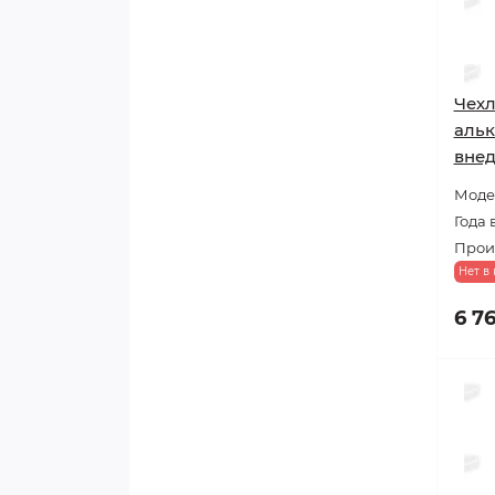
Чехл
альк
вне
Модел
Года 
Прои
Нет в
6 7