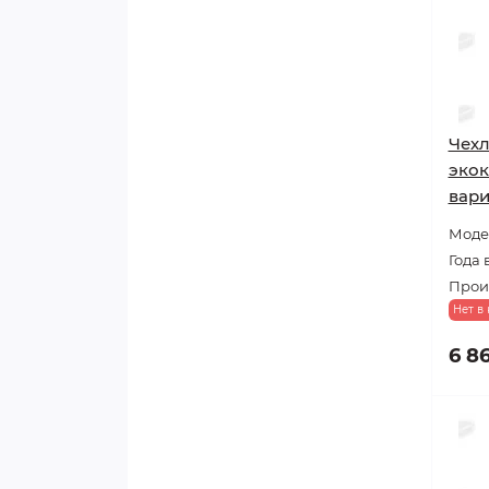
Чехл
экок
вари
Модел
Года 
Прои
Нет в
6 8