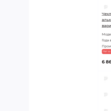
Чехл
альк
вари
Модел
Года 
Прои
Нет в
6 8