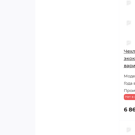
Чехл
экок
вари
Модел
Года 
Прои
Нет в
6 8