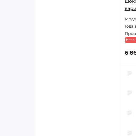
шок
вари
Модел
Года 
Прои
Нет в
6 8