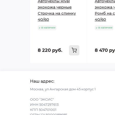
Авточехлы Rival
Авточехлы
экокожа черные
экокожа 
Строчка на спинку
Ромб на 
40/60
40/60
в наличии
в наличии
8 220 руб.
8 470 ру
Наш адрес:
Москва, ул Ангарская дом 45 корпус 1
ООО "ЭКСИС"
ИНН 5047297613
КПП 504701001
ОГРН 1245000089685