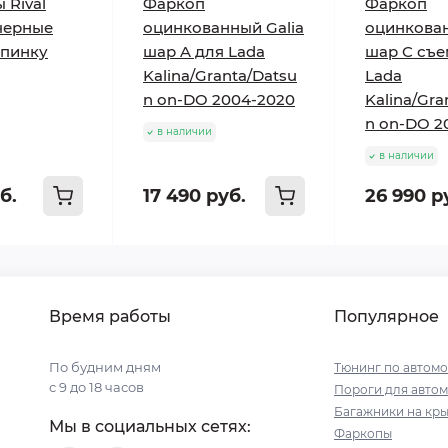
 Rival
Фаркоп
Фаркоп
черные
оцинкованный Galia
оцинкован
спинку
шар A для Lada
шар C съ
Kalina/Granta/Datsu
Lada
n on-DO 2004-2020
Kalina/Gra
n on-DO 2
в наличии
в наличии
б.
17 490 руб.
26 990 р
Время работы
Популярное
По будним дням
Тюнинг по автом
с 9 до 18 часов
Пороги для авто
Багажники на кр
Мы в социальных сетях:
Фаркопы