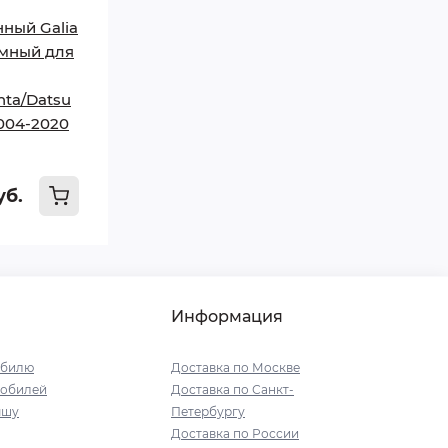
ный Galia
емный для
nta/Datsu
004-2020
уб.
Информация
обилю
Доставка по Москве
мобилей
Доставка по Санкт-
ышу
Петербургу
Доставка по России