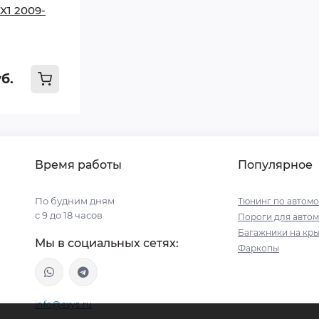
X1 2009-
уб.
Время работы
Популярное
По будним дням
Тюнинг по автом
с 9 до 18 часов
Пороги для авто
Багажники на кр
Мы в социальных сетях:
Фаркопы
info@exys.ru