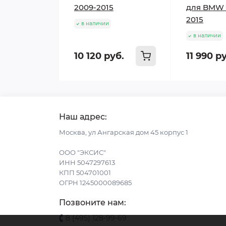
2009-2015
для BMW 
2015
в наличии
в наличии
10 120 руб.
11 990 р
Наш адрес:
Москва, ул Ангарская дом 45 корпус 1
ООО "ЭКСИС"
ИНН 5047297613
КПП 504701001
ОГРН 1245000089685
Позвоните нам:
8 (495) 128-99-69