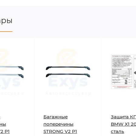
ары
е
Багажные
Защита К
ины
поперечины
BMW X1 20
2 P1
STRONG V2 P1
сталь