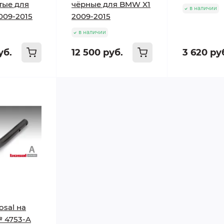
тые для
чёрные для BMW X1
в наличии
009-2015
2009-2015
в наличии
уб.
12 500 руб.
3 620 ру
sal на
 4753-A