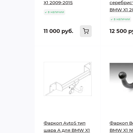
X1 2009-2015
серебрис
BMW X1 2
в наличии
в наличии
11 000 руб.
12 500 р
Фаркоп AvtoS тип
Фаркоп Bo
шара A для BMW X1
BMW X1 №