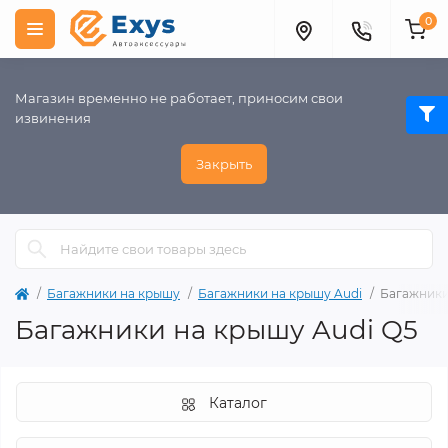
0
Магазин временно не работает, приносим свои
извинения
Закрыть
Багажники на крышу
Багажники на крышу Audi
Багажники
Багажники на крышу Audi Q5
Каталог