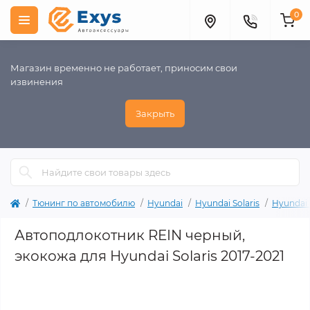
0
Магазин временно не работает, приносим свои
извинения
Закрыть
Тюнинг по автомобилю
Hyundai
Hyundai Solaris
Hyundai 
Автоподлокотник REIN черный,
экокожа для Hyundai Solaris 2017-2021